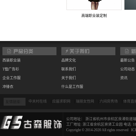
高端职业装定制
西装职业装
品牌文化
最新公告
T恤广告衫
联系我们
公司动态
企业工作服
关于我们
资讯
冲锋衣
什么是工作服
宾馆物业定制
如何选择工作服面料
中关村在线
|
应届求职网
|
瑞丽女性网
|
六间房秀场
|
体育直
友情链接：
招聘信息
公司地址： 浙江省杭州市余杭区良渚街道瑞麒
工厂地址: 浙江省余杭区崇贤工业园 电话: 183291
Copyright © 2014-2020 All rights reserve