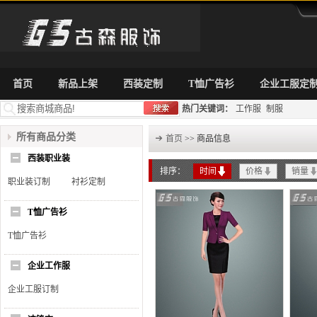
首页
新品上架
西装定制
T恤广告衫
企业工服定
热门关键词：
工作服
制服
所有商品分类
首页
>> 商品信息
西装职业装
排序：
时间
价格
销量
职业装订制
衬衫定制
T恤广告衫
T恤广告衫
企业工作服
企业工服订制