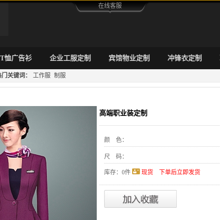
在线客服
T恤广告衫
企业工服定制
宾馆物业定制
冲锋衣定制
热门关键词：
工作服
制服
高端职业装定制
颜 色：
尺 码：
库存：
0
件
现货 下单后立即发货