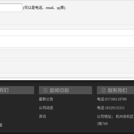
(可以是电话、email、qq等).
最新公告
电话:057186118789
公司动态
电话:18329133311
资讯
公司地址； 杭州余杭
3栋709
服