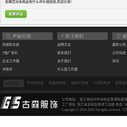
如果您对本商品有什么评价或经验,欢迎分享!
西装职业装
品牌文化
最新公告
T恤广告衫
联系我们
公司动态
企业工作服
关于我们
资讯
冲锋衣
什么是工作服
宾馆物业定制
如何选择工作服面料
中关村在线
|
应届求职网
|
瑞丽女性网
|
六间房秀场
|
体育直
友情链接：
招聘信息
公司地址： 浙江省杭州市余杭区良渚街道瑞麒
工厂地址: 浙江省余杭区崇贤工业园 电话: 183291
Copyright © 2014-2020 All rights reserve