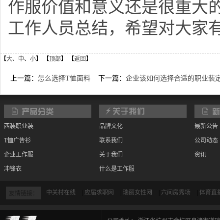
作服价值和意义还是很重大的
工作人员总结，希望对大家
【
大
、
中
、
小
】 【
顶部
】 【
返回
】
上一篇：
怎么选择T恤面料
下一篇：
企业该如何选择合适的职业装
西装职业装
品牌文化
最新公告
T恤广告衫
联系我们
公司动态
企业工作服
关于我们
资讯
冲锋衣
什么是工作服
宾馆物业定制
如何选择工作服面料
中关村在线
|
应届求职网
|
瑞丽女性网
|
六间房秀场
|
体育直
友情链接：
招聘信息