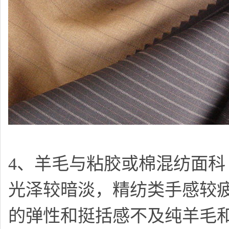
4、羊毛与粘胶或棉混纺面科
光泽较暗淡，精纺类手感较
的弹性和挺括感不及纯羊毛