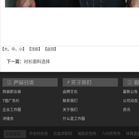
【
大
、
中
、
小
】 【
顶部
】 【
返回
】
下一篇：
衬衫面料选择
西装职业装
品牌文化
最新公告
T恤广告衫
联系我们
公司动态
企业工作服
关于我们
资讯
冲锋衣
什么是工作服
宾馆物业定制
如何选择工作服面料
中关村在线
|
应届求职网
|
瑞丽女性网
|
六间房秀场
|
体育直
友情链接：
招聘信息