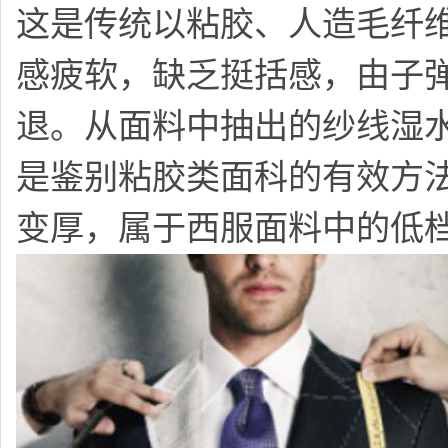
这是传统以粘胶、人造毛纤
感疲软，缺乏挺括感，由子
退。从面料中抽出的纱线湿
是鉴别粘胶类面科的有效方
变厚，属于西服面料中的低